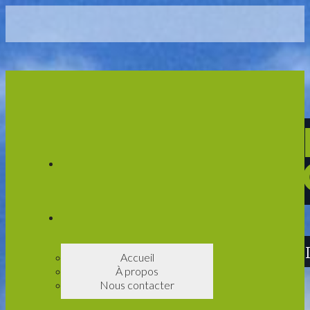
DÉPANNEUR 
(ST
UNE ENTREPRI
Accueil
À propos
Nous contacter